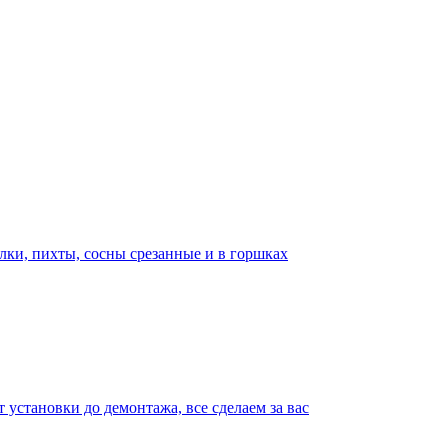
лки, пихты, сосны срезанные и в горшках
т установки до демонтажа, все сделаем за вас