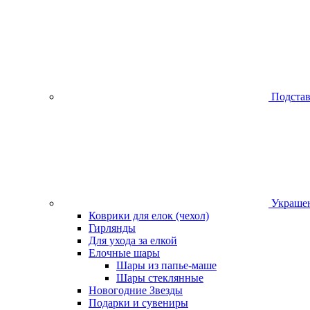
Подстав
Украшен
Коврики для елок (чехол)
Гирлянды
Для ухода за елкой
Елочные шары
Шары из папье-маше
Шары стеклянные
Новогодние Звезды
Подарки и сувениры