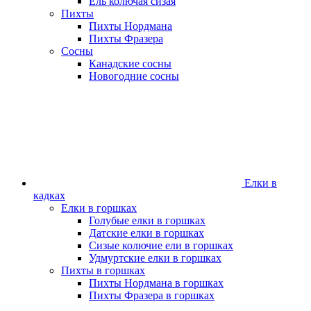
Ель колючая сизая
Пихты
Пихты Нордмана
Пихты Фразера
Сосны
Канадские сосны
Новогодние сосны
Елки в
кадках
Елки в горшках
Голубые елки в горшках
Датские елки в горшках
Сизые колючие ели в горшках
Удмуртские елки в горшках
Пихты в горшках
Пихты Нордмана в горшках
Пихты Фразера в горшках