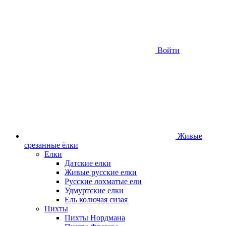
Войти
Живые
срезанные ёлки
Елки
Датские елки
Живые русские елки
Русские лохматые ели
Удмуртские елки
Ель колючая сизая
Пихты
Пихты Нордмана