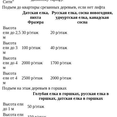
Сити"
Подъем до квартиры срезанных деревьев, если нет лифта
Датская елка,
Русская елка, сосна новогодняя,
пихта
удмуртская елка, канадская
Фразера
сосна
Высота
ели до 2,5
30 р/этаж
20 р/этаж
м
Высота
ели до 3
100 р/этаж
40 р/этаж
м
Высота
ели до 4
2000 р/этаж
1700 р/этаж
м
Высота
ели от 4
2500 р/этаж
2000 р/этаж
м
Подъем на этаж деревьев в горшках
Голубая елка в горшках, русская елка в
горшках, датская елка в горшках
Высота ели
50 р/этаж
до 1 м
Высота ели
150 р/этаж