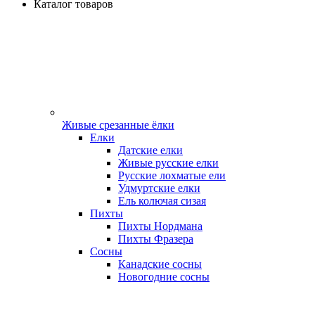
Каталог товаров
Живые срезанные ёлки
Елки
Датские елки
Живые русские елки
Русские лохматые ели
Удмуртские елки
Ель колючая сизая
Пихты
Пихты Нордмана
Пихты Фразера
Сосны
Канадские сосны
Новогодние сосны