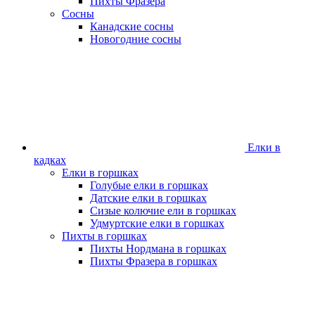
Пихты Фразера
Сосны
Канадские сосны
Новогодние сосны
Елки в
кадках
Елки в горшках
Голубые елки в горшках
Датские елки в горшках
Сизые колючие ели в горшках
Удмуртские елки в горшках
Пихты в горшках
Пихты Нордмана в горшках
Пихты Фразера в горшках