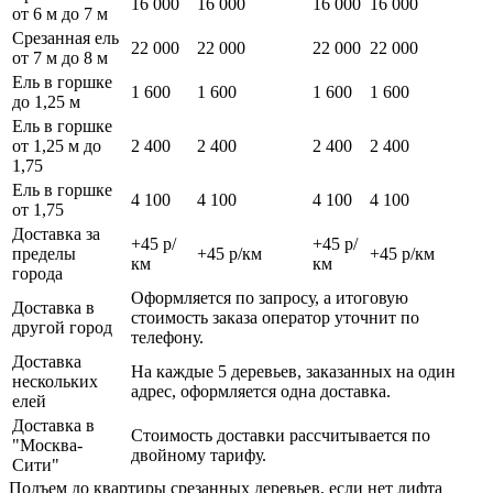
16 000
16 000
16 000
16 000
от 6 м до 7 м
Срезанная ель
22 000
22 000
22 000
22 000
от 7 м до 8 м
Ель в горшке
1 600
1 600
1 600
1 600
до 1,25 м
Ель в горшке
от 1,25 м до
2 400
2 400
2 400
2 400
1,75
Ель в горшке
4 100
4 100
4 100
4 100
от 1,75
Доставка за
+45 р/
+45 р/
пределы
+45 р/км
+45 р/км
км
км
города
Оформляется по запросу, а итоговую
Доставка в
стоимость заказа оператор уточнит по
другой город
телефону.
Доставка
На каждые 5 деревьев, заказанных на один
нескольких
адрес, оформляется одна доставка.
елей
Доставка в
Стоимость доставки рассчитывается по
"Москва-
двойному тарифу.
Сити"
Подъем до квартиры срезанных деревьев, если нет лифта