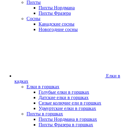
Пихты
Пихты Нордмана
Пихты Фразера
Сосны
Канадские сосны
Новогодние сосны
Елки в
кадках
Елки в горшках
Голубые елки в горшках
Датские елки в горшках
Сизые колючие ели в горшках
Удмуртские елки в горшках
Пихты в горшках
Пихты Нордмана в горшках
Пихты Фразера в горшках