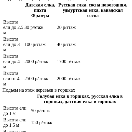
Датская елка,
Русская елка, сосна новогодняя,
пихта
удмуртская елка, канадская
Фразера
сосна
Высота
ели до 2,5
30 р/этаж
20 р/этаж
м
Высота
ели до 3
100 р/этаж
40 р/этаж
м
Высота
ели до 4
2000 р/этаж
1700 р/этаж
м
Высота
ели от 4
2500 р/этаж
2000 р/этаж
м
Подъем на этаж деревьев в горшках
Голубая елка в горшках, русская елка в
горшках, датская елка в горшках
Высота ели
50 р/этаж
до 1 м
Высота ели
150 р/этаж
до 1,5 м
Высота ели