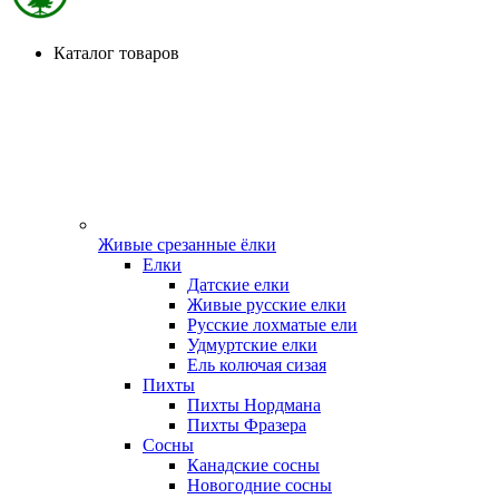
Каталог товаров
Живые срезанные ёлки
Елки
Датские елки
Живые русские елки
Русские лохматые ели
Удмуртские елки
Ель колючая сизая
Пихты
Пихты Нордмана
Пихты Фразера
Сосны
Канадские сосны
Новогодние сосны