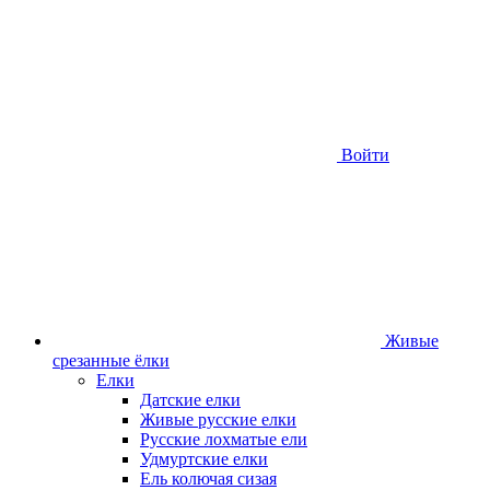
Войти
Живые
срезанные ёлки
Елки
Датские елки
Живые русские елки
Русские лохматые ели
Удмуртские елки
Ель колючая сизая